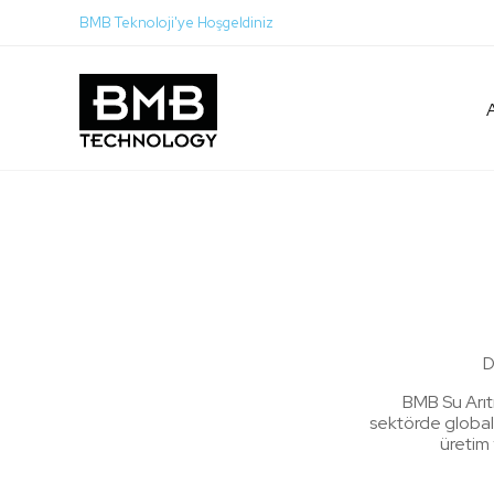
BMB Teknoloji'ye Hoşgeldiniz
D
BMB Su Arıt
sektörde global 
üretim 