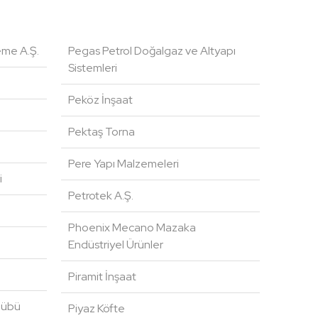
eme A.Ş.
Pegas Petrol Doğalgaz ve Altyapı
Sistemleri
Peköz İnşaat
Pektaş Torna
Pere Yapı Malzemeleri
i
Petrotek A.Ş.
Phoenix Mecano Mazaka
Endüstriyel Ürünler
Piramit İnşaat
ulübü
Piyaz Köfte