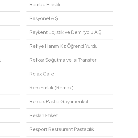
Rambo Plastik
Rasyonel A.Ş.
Raykent Lojistik ve Demiryolu A.Ş.
Refiye Hanım Kız Öğrenci Yurdu
u
Refkar Soğutma ve Isı Transfer
Relax Cafe
Rem Emlak (Remax)
Remax Pasha Gayrimenkul
Reslan Etiket
Resport Restaurant Pastacılık