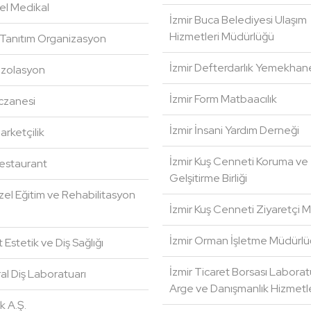
l Medikal
İzmir Buca Belediyesi Ulaşım
Hizmetleri Müdürlüğü
Tanıtım Organizasyon
İzmir Defterdarlık Yemekhan
İzolasyon
İzmir Form Matbaacılık
czanesi
İzmir İnsani Yardım Derneği
arketçilik
İzmir Kuş Cenneti Koruma ve
estaurant
Gelşitirme Birliği
el Eğitim ve Rehabilitasyon
İzmir Kuş Cenneti Ziyaretçi 
İzmir Orman İşletme Müdürl
t Estetik ve Diş Sağlığı
İzmir Ticaret Borsası Laborat
al Diş Laboratuarı
Arge ve Danışmanlık Hizmetle
 A.Ş.