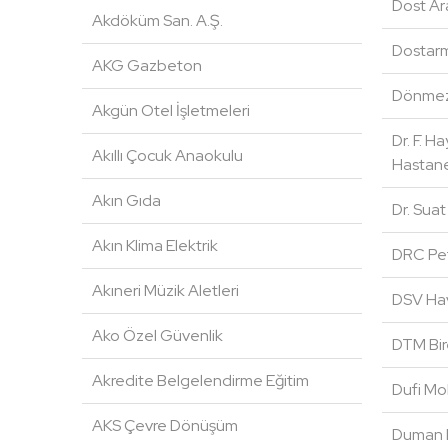
Dost Ar
Akdöküm San. A.Ş.
Dostarm
AKG Gazbeton
Dönmez 
Akgün Otel İşletmeleri
Dr. F. 
Akıllı Çocuk Anaokulu
Hastane
Akın Gıda
Dr. Sua
Akın Klima Elektrik
DRC Pet
Akıneri Müzik Aletleri
DSV Hav
Ako Özel Güvenlik
DTM Bir
Akredite Belgelendirme Eğitim
Dufi Mo
AKS Çevre Dönüşüm
Duman 