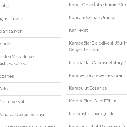
Kapalı Ceza İnfaz Kurum Müd
nlığı
Kapsam Orman Ürünleri
gre Turizm
Kar Tekstil
ganizasyon
Karabağlar Belediyesi Uğur
arlık
Sosyal Tesisleri
imleri Mimarlık ve
Karabağlar Çalıkuşu Rotary 
slik Fakültesi
Karabel Beyzade Restoran
czanesi
Karabulut Eczanesi
ekstil
Karadağlılar Özel Eğitim
astik ve Kalıp
Karakaşlar Tavukçuluk
Vana ve Döküm Sanayi
Karakoç Hukuk Danışmanlığı