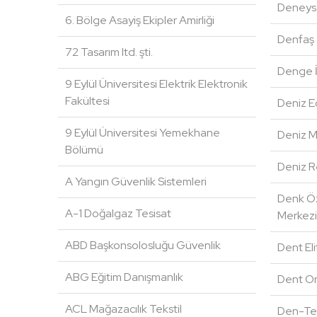
Deneyse
6. Bölge Asayiş Ekipler Amirliği
Denfaş 
72 Tasarım ltd. şti.
Denge 
9 Eylül Üniversitesi Elektrik Elektronik
Fakültesi
Deniz E
9 Eylül Üniversitesi Yemekhane
Deniz M
Bölümü
Deniz R
A Yangın Güvenlik Sistemleri
Denk Öz
A-1 Doğalgaz Tesisat
Merkezi
ABD Başkonsolosluğu Güvenlik
Dent Eli
ABG Eğitim Danışmanlık
Dent Or
ACL Mağazacılık Tekstil
Den-Tek