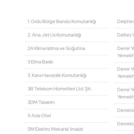
1. Ordu Bölge Bando Komutanlığı
Delphin
2. Ana Jet Üs Komutanlığı
Deltes 
2A Klima Isıtma ve Soğutma
Demir Yo
Yemek
3 Elma Baskı
Demir Yo
3. Kara Havacılık Komutanlığı
Yemek
3B Telekom Hizmetleri Ltd. Şti.
Demir Yo
Yemek
3DM Tasarım
Demirci
5 Ada Otel
Demirko
5M Elektro Mekanik İmalat