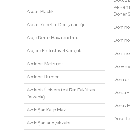
Dokuz Ey
ve Reha
Akcan Plastik
Döner S
Akcan Yönetim Danışmanlığı
Dominos
Akça Demir Havalandırma
Dominos
Akçura Endüstriyel Kauçuk
Dominos
Akdeniz Mefruşat
Dore Ba
Akdeniz Rulman
Dornier
Akdeniz Üniversitesi Fen Fakültesi
Dorsa R
Dekanlığı
Doruk M
Akdoğan Kalıp Mak.
Dose İl
Akdoğanlar Ayakkabı