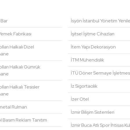
 Bar
İsyön İstanbul Yönetim Yenil
Yemek Fabrikası
İşitsel İşitme Cihazları
lları Halkalı Dizel
İtem Yapı Dekorasyon
hane
İTM Mühendislik
lları Halkalı Gümrük
İTÜ Döner Sermaye İşletmes
hane
İz Sigortacılık
lları Halkalı Tesisler
hane
İzer Otel
metal Rulman
İzmir Bilişim Sistemleri
l Basım Reklam Tanıtım
İzmir Buca Atlı Spor İhtisas K