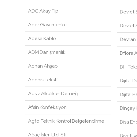
ADC Akay Tıp
Devlet S
Ader Gayrimenkul
Devlet S
Adesa Kablo
Devran 
ADM Danışmanlık
Dflora A
Adnan Ahşap
DH Teks
Adonis Tekstil
Dijital 
Adsız Alkolikler Derneği
Dijital 
Afsin Konfeksiyon
Dinçay K
Agfo Teknik Kontrol Belgelendirme
Disa End
Ağaç İşleri Ltd. Şti.
Diyetis