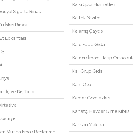
Kaiki Spor Hizmetleri
osyal Sigorta Binası
Kaitek Yazılım
u İşleri Binası
Kalamış Çaycısı
Et Lokantası
Kale Food Gıda
.Ş.
Kalecik İmam Hatip Ortaokul
til
Kali Grup Gıda
Dünya
Kam Oto
Park İç ve Dış Ticaret
Kamer Gömlekleri
ırtasiye
Kanatçı Haydar Girne Kıbrıs
üstriyel
Kansan Makina
yen Müzda Irmak Beslenme