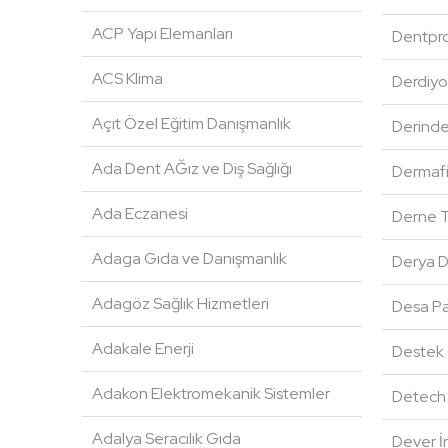
ACP Yapı Elemanları
Dentpro 
ACS Klima
Derdiyo
Açıt Özel Eğitim Danışmanlık
Derinde
Ada Dent AĞız ve Diş Sağlığı
Dermafi
Ada Eczanesi
Derne T
Adaga Gıda ve Danışmanlık
Derya D
Adagöz Sağlık Hizmetleri
Desa Par
Adakale Enerji
Destek 
Adakon Elektromekanik Sistemler
Detech
Adalya Seracılık Gıda
Dever İn