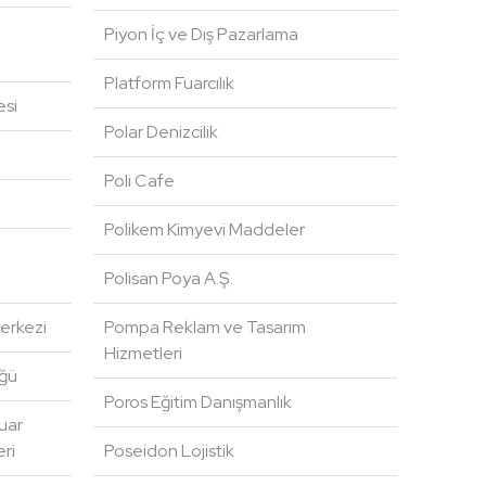
Piyon İç ve Dış Pazarlama
Platform Fuarcılık
esi
Polar Denizcilik
Poli Cafe
Polikem Kimyevi Maddeler
Polisan Poya A.Ş.
Merkezi
Pompa Reklam ve Tasarım
Hizmetleri
üğü
Poros Eğitim Danışmanlık
uar
ri
Poseidon Lojistik