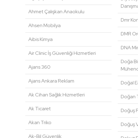
Danışma
Ahmet Çalışkan Anaokulu
Dmr Kon
Ahsen Mobilya
DMR Or
Aibis Kimya
DNA Mim
Air Clinic İş Güvenliği Hizmetleri
Doğa Bil
Ajans 360
Mühendi
Ajans Ankara Reklam
Doğal E
Ak Cihan Sağlık Hizmetleri
Doğan T
Ak Ticaret
Doğuş Pl
Akan Triko
Doğuş 
Ak-Bil Güvenlik