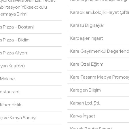
lül Üniversitesi Fizik Tedavi
bilitasyon Yüksekokulu
Karaoklar Ekolojik Hayat Çiftli
ermaya Birimi
Karasu Bilgisayar
 Pizza – Bostanlı
Kardeşler İnşaat
 Pizza – Didim
Kare Gayrimenkul Değerlen
 Pizza Afyon
Kare Özel Eğitim
yan Kuaförü
Kare Tasarım Medya Promos
 Makine
Karegen Bilişim
estaurant
Karsan Ltd. Şti.
ühendislik
Karya İnşaat
aç ve Kimya Sanayi
Kavlak Zeytin Sanayi