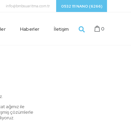
info@bmbsuaritma.com.tr
0532 111 NANO (6266)
0
ler
Haberler
İletişim
z.
t ağımız ile
lişmiş çözümlerle
iyoruz.