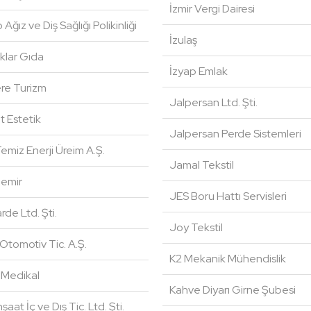
İzmir Vergi Dairesi
Ağız ve Diş Sağlığı Polikinliği
İzulaş
klar Gıda
İzyap Emlak
re Turizm
Jalpersan Ltd. Şti.
t Estetik
Jalpersan Perde Sistemleri
emiz Enerji Üreim A.Ş.
Jamal Tekstil
emir
JES Boru Hattı Servisleri
de Ltd. Şti.
Joy Tekstil
Otomotiv Tic. A.Ş.
K2 Mekanik Mühendislik
 Medikal
Kahve Diyarı Girne Şubesi
şaat İç ve Dış Tic. Ltd. Şti.