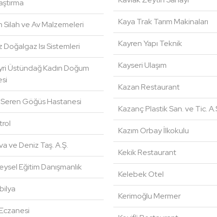
aştırma
Kaya Trak Tarım Makinaları
 Silah ve Av Malzemeleri
Kayren Yapı Teknik
Doğalgaz Isı Sistemleri
Kayseri Ulaşım
Hayri Üstündağ Kadın Doğum
si
Kazan Restaurant
t Seren Göğüs Hastanesi
Kazanç Plastik San. ve Tic. A.
rol
Kazım Orbay İlkokulu
a ve Deniz Taş. A.Ş.
Kekik Restaurant
eysel Eğitim Danışmanlık
Kelebek Otel
bilya
Kerimoğlu Mermer
Eczanesi