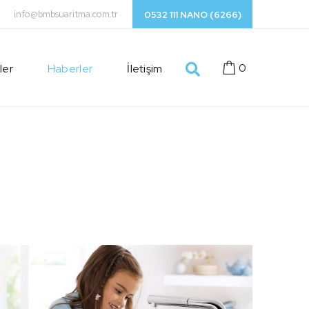
info@bmbsuaritma.com.tr
0532 111 NANO (6266)
0
ler
Haberler
İletişim