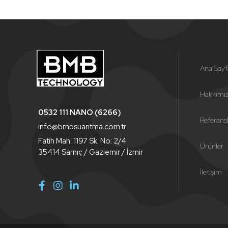
Ana Sayf
Hakkımı
0532 111 NANO (6266)
Referans
info@bmbsuaritma.com.tr
Fatih Mah. 1197 Sk. No: 2/4
Ürünler
35414 Sarnıç / Gaziemir / İzmir
İletişim