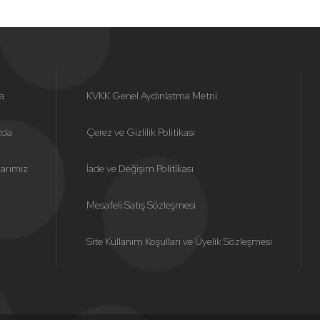
a
KVKK Genel Aydınlatma Metni
zda
Çerez ve Gizlilik Politikası
larımız
İade ve Değişim Politikası
Mesafeli Satış Sözleşmesi
Site Kullanım Koşulları ve Üyelik Sözleşmesi