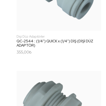
Dişi Düz Adaptörler
QC-2544 :: (1/4″) QUICK x (1/4″) DİŞ (DİŞİ DÜZ
ADAPTÖR)
355,00
₺