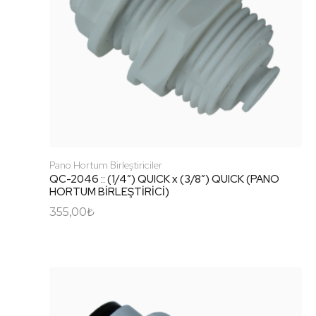
Pano Hortum Birleştiriciler
QC-2046 :: (1/4″) QUICK x (3/8″) QUICK (PANO
HORTUM BİRLEŞTİRİCİ)
355,00
₺