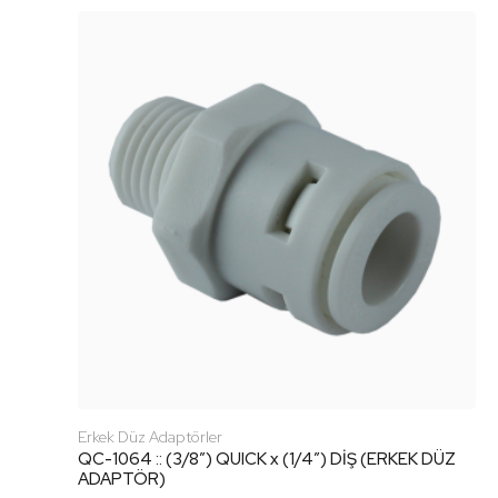
Erkek Düz Adaptörler
QC-1064 :: (3/8″) QUICK x (1/4″) DİŞ (ERKEK DÜZ
ADAPTÖR)