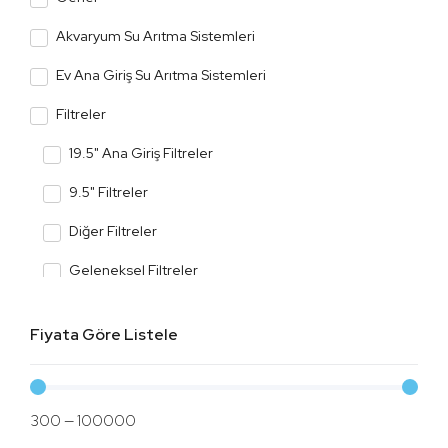
Akvaryum Su Arıtma Sistemleri
Ev Ana Giriş Su Arıtma Sistemleri
Filtreler
19.5" Ana Giriş Filtreler
9.5" Filtreler
Diğer Filtreler
Geleneksel Filtreler
Kasalı Cihaz Filtreler
Fiyata Göre Listele
Membran Filtreler
Mineral, Detox ve Alkali Filtreler
300
—
100000
Tatlandırıcı Filtreler