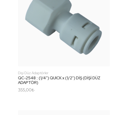
Dişi Düz Adaptörler
QC-2548 :: (1/4″) QUICK x (1/2″) DİŞ (DİŞİ DÜZ
ADAPTÖR)
355,00
₺