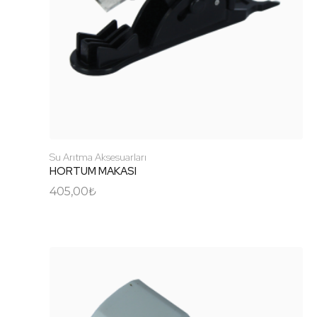
Plastik Aksamlar
Tanklar
Su Arıtma Aksesuarları
HORTUM MAKASI
405,00
₺