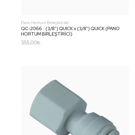
Pano Hortum Birleştiriciler
QC-2066 :: (3/8″) QUICK x (3/8″) QUICK (PANO
HORTUM BİRLEŞTİRİCİ)
355,00
₺