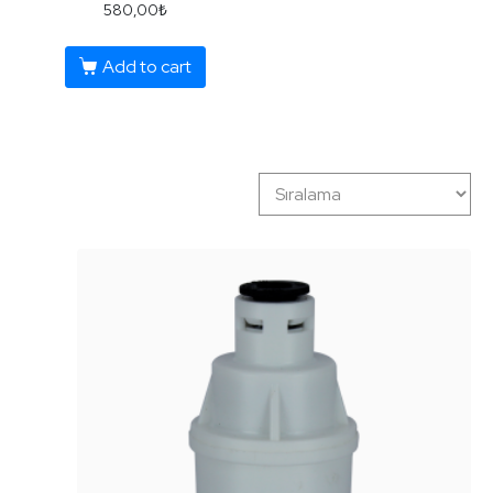
580,00
₺
Su Yumuşatma Sistemleri
Add to cart
Ultraviyole Sistemleri
Yedek Filtre Setleri
Akvaryum Sistemleri Yedek Filtre Setleri
Ev Ana Giriş Sistemleri Yedek Filtre Setleri
Housingli Cihazlar Yedek Filtre Setleri
Kasalı Cihazlar Yedek Filtre Setleri
Twist Filtreli Cihazlar Yedek Filtre Setleri
Yüksek Kapasite Cihazlar Yedek Filtre Setleri
Yedek Parçalar
Elektrikli Aksamlar