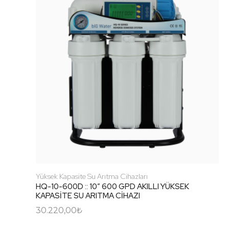
Yüksek Kapasite Su Arıtma Cihazları
HQ-10-600D :: 10″ 600 GPD AKILLI YÜKSEK
KAPASİTE SU ARITMA CİHAZI
30.220,00
₺