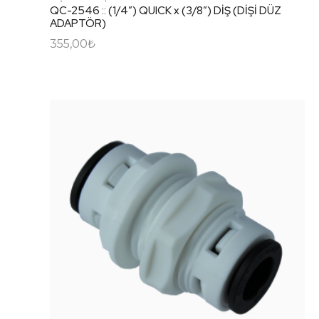
QC-2546 :: (1/4″) QUICK x (3/8″) DİŞ (DİŞİ DÜZ
ADAPTÖR)
355,00
₺