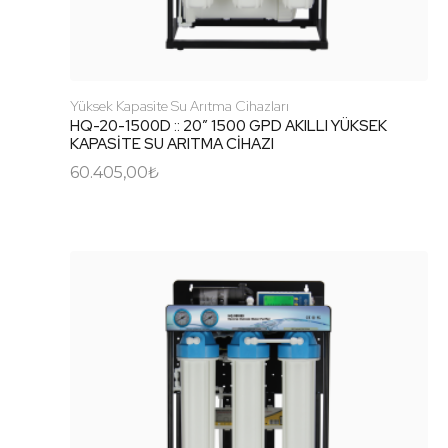
Yüksek Kapasite Su Arıtma Cihazları
HQ-20-1500D :: 20″ 1500 GPD AKILLI YÜKSEK
KAPASİTE SU ARITMA CİHAZI
60.405,00
₺