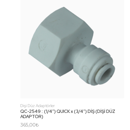
Dişi Düz Adaptörler
QC-2549 :: (1/4″) QUICK x (3/4″) DİŞ (DİŞİ DÜZ
ADAPTÖR)
365,00
₺