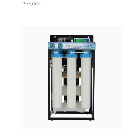
1.275,00
₺