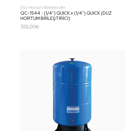
Düz Hortum Birleştiriciler
QC-1544 :: (1/4″) QUICK x (1/4″) QUICK (DÜZ
HORTUM BİRLEŞTİRİCİ)
355,00
₺