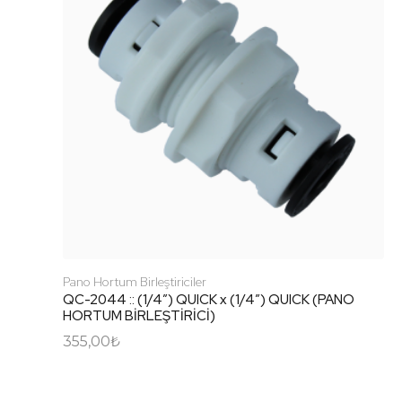
Pano Hortum Birleştiriciler
QC-2044 :: (1/4″) QUICK x (1/4″) QUICK (PANO
HORTUM BİRLEŞTİRİCİ)
355,00
₺