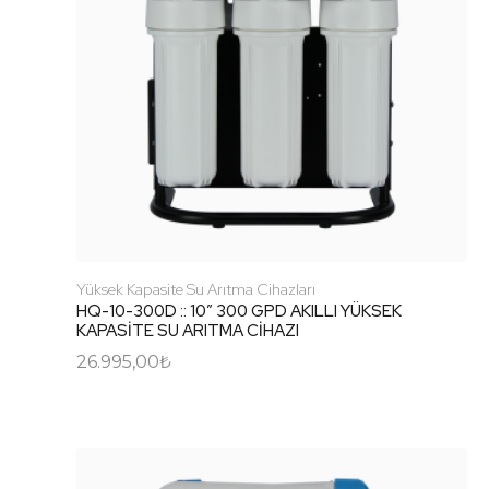
Yüksek Kapasite Su Arıtma Cihazları
HQ-10-300D :: 10″ 300 GPD AKILLI YÜKSEK
KAPASİTE SU ARITMA CİHAZI
26.995,00
₺