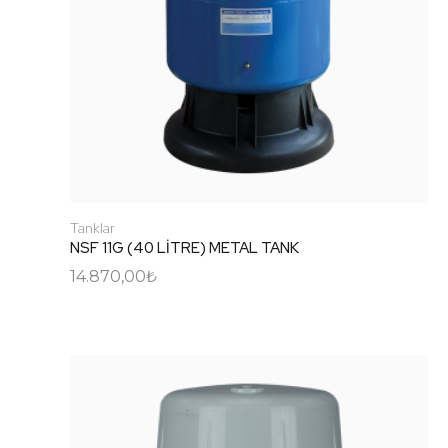
Tanklar
NSF 11G (40 LİTRE) METAL TANK
14.870,00
₺