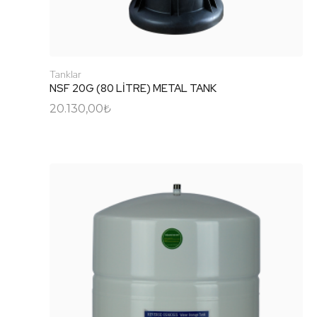
Tanklar
NSF 20G (80 LİTRE) METAL TANK
20.130,00
₺