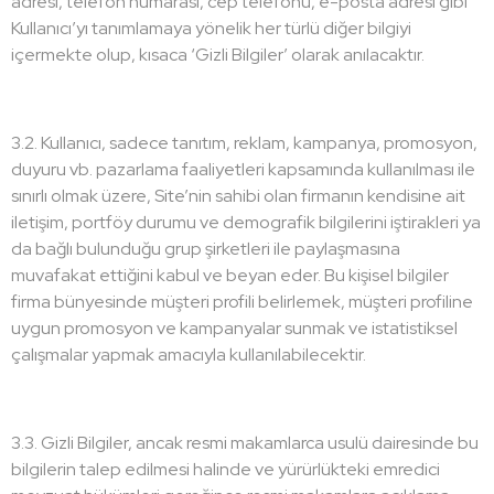
adresi, telefon numarası, cep telefonu, e-posta adresi gibi
Kullanıcı’yı tanımlamaya yönelik her türlü diğer bilgiyi
içermekte olup, kısaca ‘Gizli Bilgiler’ olarak anılacaktır.
3.2. Kullanıcı, sadece tanıtım, reklam, kampanya, promosyon,
duyuru vb. pazarlama faaliyetleri kapsamında kullanılması ile
sınırlı olmak üzere, Site’nin sahibi olan firmanın kendisine ait
iletişim, portföy durumu ve demografik bilgilerini iştirakleri ya
da bağlı bulunduğu grup şirketleri ile paylaşmasına
muvafakat ettiğini kabul ve beyan eder. Bu kişisel bilgiler
firma bünyesinde müşteri profili belirlemek, müşteri profiline
uygun promosyon ve kampanyalar sunmak ve istatistiksel
çalışmalar yapmak amacıyla kullanılabilecektir.
3.3. Gizli Bilgiler, ancak resmi makamlarca usulü dairesinde bu
bilgilerin talep edilmesi halinde ve yürürlükteki emredici