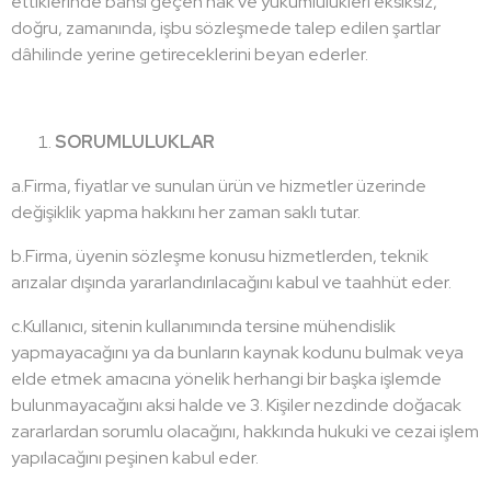
ettiklerinde bahsi geçen hak ve yükümlülükleri eksiksiz,
doğru, zamanında, işbu sözleşmede talep edilen şartlar
dâhilinde yerine getireceklerini beyan ederler.
SORUMLULUKLAR
a.Firma, fiyatlar ve sunulan ürün ve hizmetler üzerinde
değişiklik yapma hakkını her zaman saklı tutar.
b.Firma, üyenin sözleşme konusu hizmetlerden, teknik
arızalar dışında yararlandırılacağını kabul ve taahhüt eder.
c.Kullanıcı, sitenin kullanımında tersine mühendislik
yapmayacağını ya da bunların kaynak kodunu bulmak veya
elde etmek amacına yönelik herhangi bir başka işlemde
bulunmayacağını aksi halde ve 3. Kişiler nezdinde doğacak
zararlardan sorumlu olacağını, hakkında hukuki ve cezai işlem
yapılacağını peşinen kabul eder.