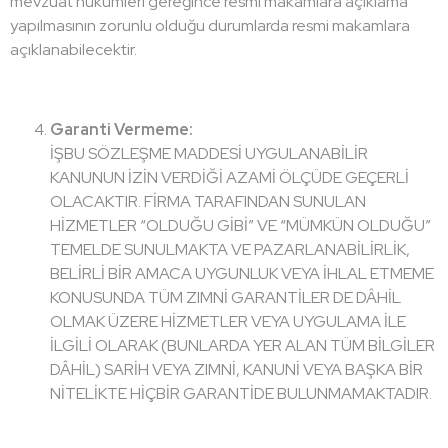
mevzuat hükümleri gereğince resmi makamlara açıklama
yapılmasının zorunlu olduğu durumlarda resmi makamlara
açıklanabilecektir.
Garanti Vermeme:
İŞBU SÖZLEŞME MADDESİ UYGULANABİLİR
KANUNUN İZİN VERDİĞİ AZAMİ ÖLÇÜDE GEÇERLİ
OLACAKTIR. FİRMA TARAFINDAN SUNULAN
HİZMETLER “OLDUĞU GİBİ” VE “MÜMKÜN OLDUĞU”
TEMELDE SUNULMAKTA VE PAZARLANABİLİRLİK,
BELİRLİ BİR AMACA UYGUNLUK VEYA İHLAL ETMEME
KONUSUNDA TÜM ZIMNİ GARANTİLER DE DÂHİL
OLMAK ÜZERE HİZMETLER VEYA UYGULAMA İLE
İLGİLİ OLARAK (BUNLARDA YER ALAN TÜM BİLGİLER
DÂHİL) SARİH VEYA ZIMNİ, KANUNİ VEYA BAŞKA BİR
NİTELİKTE HİÇBİR GARANTİDE BULUNMAMAKTADIR.