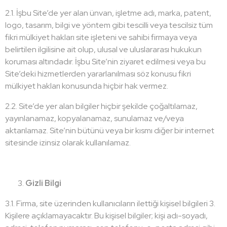
2.1. İşbu Site’de yer alan ünvan, işletme adı, marka, patent,
logo, tasarım, bilgi ve yöntem gibi tescilli veya tescilsiz tüm
fikri mülkiyet hakları site işleteni ve sahibi firmaya veya
belirtilen ilgilisine ait olup, ulusal ve uluslararası hukukun
koruması altındadır. İşbu Site’nin ziyaret edilmesi veya bu
Site’deki hizmetlerden yararlanılması söz konusu fikri
mülkiyet hakları konusunda hiçbir hak vermez.
2.2. Site’de yer alan bilgiler hiçbir şekilde çoğaltılamaz,
yayınlanamaz, kopyalanamaz, sunulamaz ve/veya
aktarılamaz. Site’nin bütünü veya bir kısmı diğer bir internet
sitesinde izinsiz olarak kullanılamaz.
Gizli Bilgi
3.1. Firma, site üzerinden kullanıcıların ilettiği kişisel bilgileri 3.
Kişilere açıklamayacaktır. Bu kişisel bilgiler; kişi adı-soyadı,