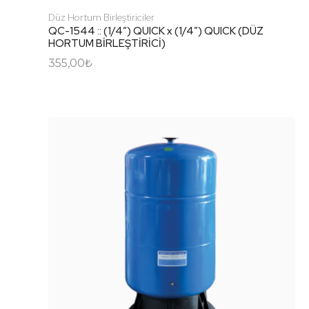
Düz Hortum Birleştiriciler
QC-1544 :: (1/4″) QUICK x (1/4″) QUICK (DÜZ
HORTUM BİRLEŞTİRİCİ)
355,00
₺