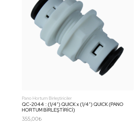
Pano Hortum Birleştiriciler
QC-2044 :: (1/4″) QUICK x (1/4″) QUICK (PANO
HORTUM BİRLEŞTİRİCİ)
355,00
₺