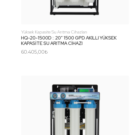
Yüksek Kapasite Su Arıtma Cihazları
HQ-20-1500D :: 20″ 1500 GPD AKILLI YÜKSEK
KAPASİTE SU ARITMA CİHAZI
60.405,00
₺