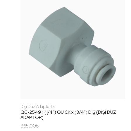
Dişi Düz Adaptörler
QC-2549 :: (1/4″) QUICK x (3/4″) DİŞ (DİŞİ DÜZ
ADAPTÖR)
365,00
₺