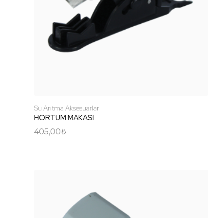
Plastik Aksamlar
Tanklar
Su Arıtma Aksesuarları
HORTUM MAKASI
405,00
₺