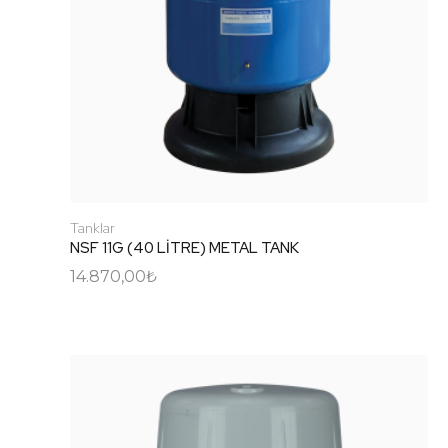
Tanklar
NSF 11G (40 LİTRE) METAL TANK
14.870,00
₺