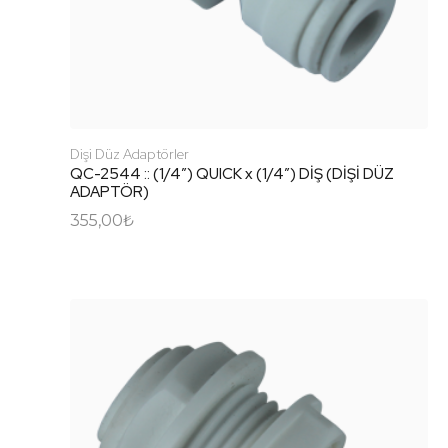
Dişi Düz Adaptörler
QC-2544 :: (1/4″) QUICK x (1/4″) DİŞ (DİŞİ DÜZ
ADAPTÖR)
355,00
₺