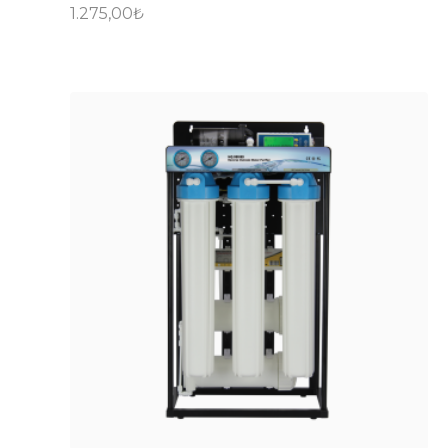
1.275,00
₺