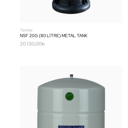
Tanklar
NSF 20G (80 LİTRE) METAL TANK
20.130,00
₺