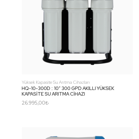
Yüksek Kapasite Su Arıtma Cihazları
HQ-10-300D :: 10″ 300 GPD AKILLI YÜKSEK
KAPASİTE SU ARITMA CİHAZI
26.995,00
₺