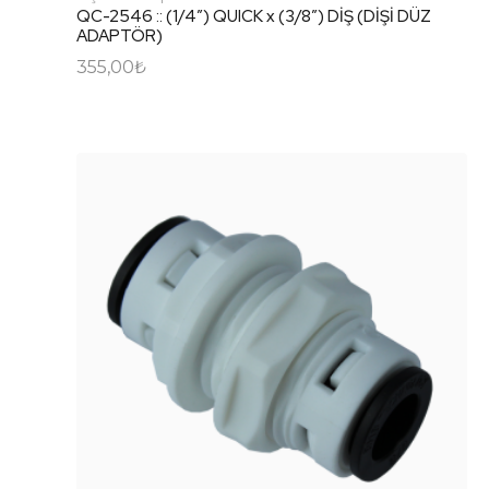
QC-2546 :: (1/4″) QUICK x (3/8″) DİŞ (DİŞİ DÜZ
ADAPTÖR)
355,00
₺