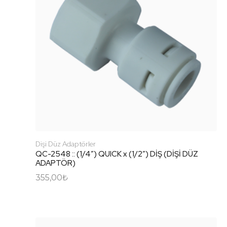
Dişi Düz Adaptörler
QC-2548 :: (1/4″) QUICK x (1/2″) DİŞ (DİŞİ DÜZ
ADAPTÖR)
355,00
₺