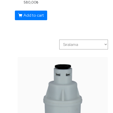
580,00
₺
Su Yumuşatma Sistemleri
Add to cart
Ultraviyole Sistemleri
Yedek Filtre Setleri
Akvaryum Sistemleri Yedek Filtre Setleri
Ev Ana Giriş Sistemleri Yedek Filtre Setleri
Housingli Cihazlar Yedek Filtre Setleri
Kasalı Cihazlar Yedek Filtre Setleri
Twist Filtreli Cihazlar Yedek Filtre Setleri
Yüksek Kapasite Cihazlar Yedek Filtre Setleri
Yedek Parçalar
Elektrikli Aksamlar