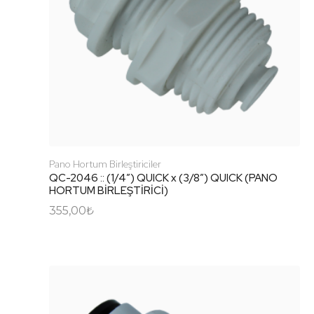
Pano Hortum Birleştiriciler
QC-2046 :: (1/4″) QUICK x (3/8″) QUICK (PANO
HORTUM BİRLEŞTİRİCİ)
355,00
₺