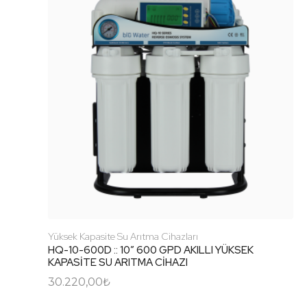
Yüksek Kapasite Su Arıtma Cihazları
HQ-10-600D :: 10″ 600 GPD AKILLI YÜKSEK
KAPASİTE SU ARITMA CİHAZI
30.220,00
₺