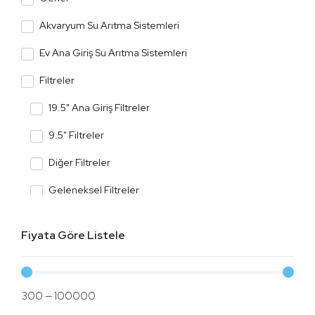
Akvaryum Su Arıtma Sistemleri
Ev Ana Giriş Su Arıtma Sistemleri
Filtreler
19.5" Ana Giriş Filtreler
9.5" Filtreler
Diğer Filtreler
Geleneksel Filtreler
Kasalı Cihaz Filtreler
Fiyata Göre Listele
Membran Filtreler
Mineral, Detox ve Alkali Filtreler
300
—
100000
Tatlandırıcı Filtreler