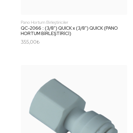
Pano Hortum Birleştiriciler
QC-2066 :: (3/8″) QUICK x (3/8″) QUICK (PANO
HORTUM BİRLEŞTİRİCİ)
355,00
₺