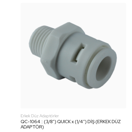
Erkek Düz Adaptörler
QC-1064 :: (3/8″) QUICK x (1/4″) DİŞ (ERKEK DÜZ
ADAPTÖR)