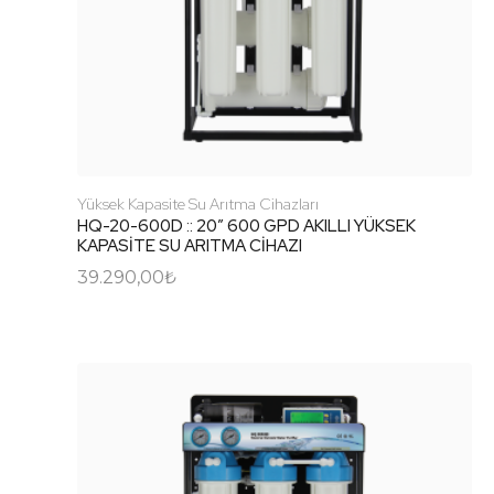
Yüksek Kapasite Su Arıtma Cihazları
HQ-20-600D :: 20″ 600 GPD AKILLI YÜKSEK
KAPASİTE SU ARITMA CİHAZI
39.290,00
₺