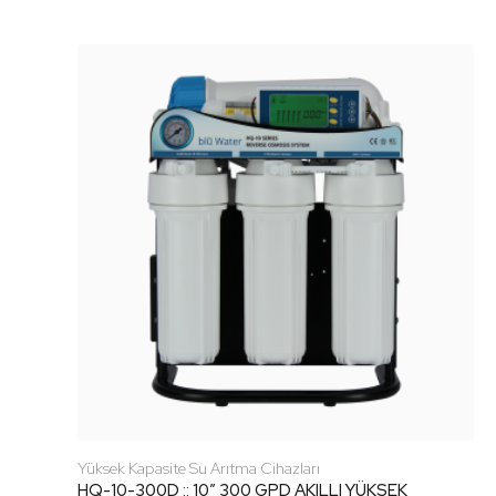
Yüksek Kapasite Su Arıtma Cihazları
HQ-10-300D :: 10″ 300 GPD AKILLI YÜKSEK