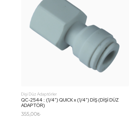
Dişi Düz Adaptörler
QC-2544 :: (1/4″) QUICK x (1/4″) DİŞ (DİŞİ DÜZ
ADAPTÖR)
355,00
₺