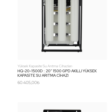
Yüksek Kapasite Su Arıtma Cihazları
HQ-20-1500D :: 20″ 1500 GPD AKILLI YÜKSEK
KAPASİTE SU ARITMA CİHAZI
60.405,00
₺