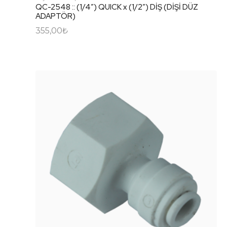
QC-2548 :: (1/4″) QUICK x (1/2″) DİŞ (DİŞİ DÜZ
ADAPTÖR)
355,00
₺