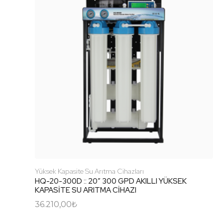
Yüksek Kapasite Su Arıtma Cihazları
HQ-20-300D :: 20″ 300 GPD AKILLI YÜKSEK
KAPASİTE SU ARITMA CİHAZI
36.210,00
₺