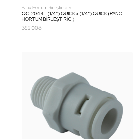
Pano Hortum Birleştiriciler
QC-2044 :: (1/4″) QUICK x (1/4″) QUICK (PANO
HORTUM BİRLEŞTİRİCİ)
355,00
₺