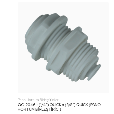
Pano Hortum Birleştiriciler
QC-2046 :: (1/4″) QUICK x (3/8″) QUICK (PANO
HORTUM BİRLEŞTİRİCİ)