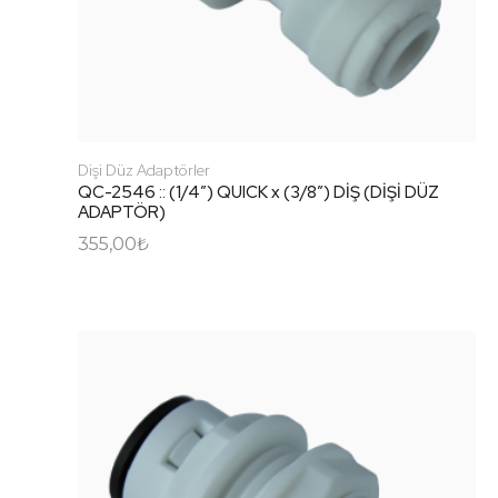
Dişi Düz Adaptörler
QC-2546 :: (1/4″) QUICK x (3/8″) DİŞ (DİŞİ DÜZ
ADAPTÖR)
355,00
₺