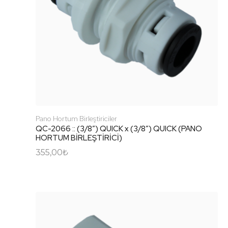
Pano Hortum Birleştiriciler
QC-2066 :: (3/8″) QUICK x (3/8″) QUICK (PANO
HORTUM BİRLEŞTİRİCİ)
355,00
₺