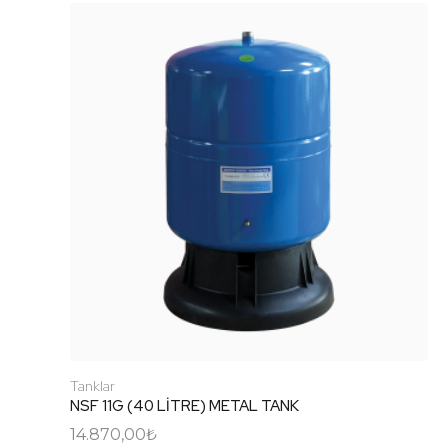
Tanklar
NSF 11G (40 LİTRE) METAL TANK
14.870,00
₺