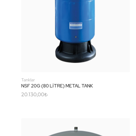
Tanklar
NSF 20G (80 LİTRE) METAL TANK
20.130,00
₺