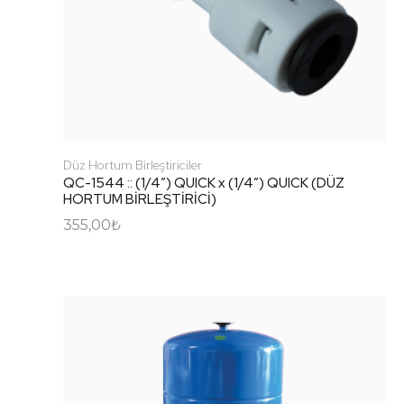
Düz Hortum Birleştiriciler
QC-1544 :: (1/4″) QUICK x (1/4″) QUICK (DÜZ
HORTUM BİRLEŞTİRİCİ)
355,00
₺