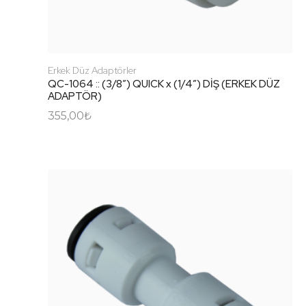
Erkek Düz Adaptörler
QC-1064 :: (3/8″) QUICK x (1/4″) DİŞ (ERKEK DÜZ
ADAPTÖR)
355,00
₺