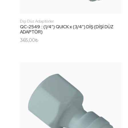
Dişi Düz Adaptörler
QC-2549 :: (1/4″) QUICK x (3/4″) DİŞ (DİŞİ DÜZ
ADAPTÖR)
365,00
₺