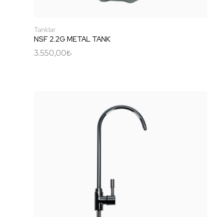
Tanklar
NSF 2.2G METAL TANK
3.550,00
₺