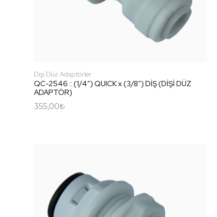
Dişi Düz Adaptörler
QC-2546 :: (1/4″) QUICK x (3/8″) DİŞ (DİŞİ DÜZ
ADAPTÖR)
355,00
₺