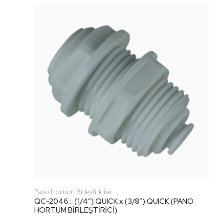
Pano Hortum Birleştiriciler
QC-2046 :: (1/4″) QUICK x (3/8″) QUICK (PANO
HORTUM BİRLEŞTİRİCİ)