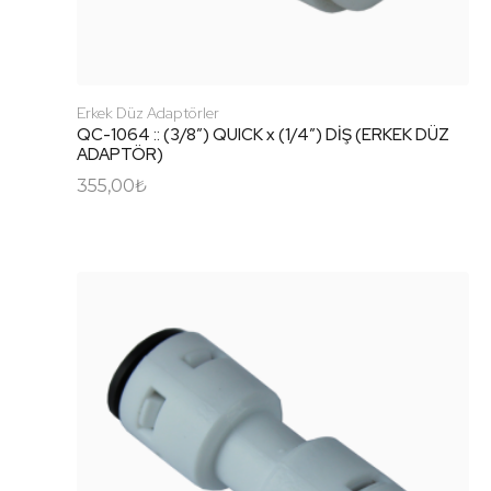
Erkek Düz Adaptörler
QC-1064 :: (3/8″) QUICK x (1/4″) DİŞ (ERKEK DÜZ
ADAPTÖR)
355,00
₺