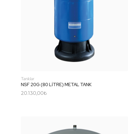
Tanklar
NSF 20G (80 LİTRE) METAL TANK
20.130,00
₺