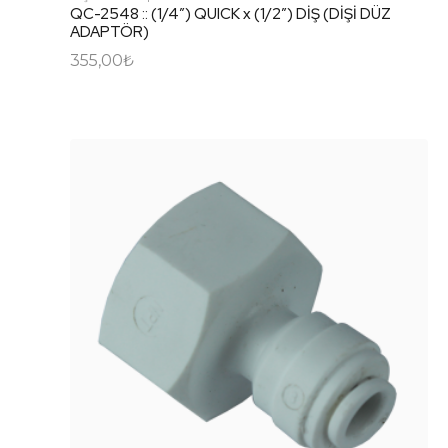
QC-2548 :: (1/4″) QUICK x (1/2″) DİŞ (DİŞİ DÜZ
ADAPTÖR)
355,00
₺