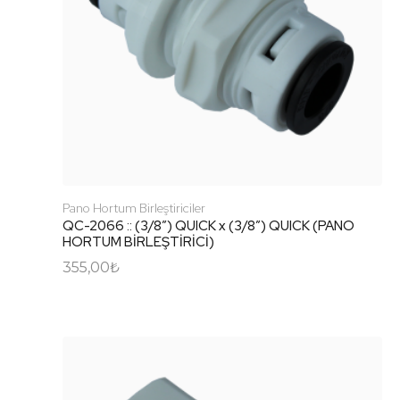
Pano Hortum Birleştiriciler
QC-2066 :: (3/8″) QUICK x (3/8″) QUICK (PANO
HORTUM BİRLEŞTİRİCİ)
355,00
₺