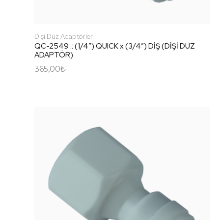
Dişi Düz Adaptörler
QC-2549 :: (1/4″) QUICK x (3/4″) DİŞ (DİŞİ DÜZ
ADAPTÖR)
365,00
₺