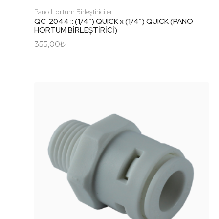
Pano Hortum Birleştiriciler
QC-2044 :: (1/4″) QUICK x (1/4″) QUICK (PANO
HORTUM BİRLEŞTİRİCİ)
355,00
₺