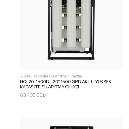
Yüksek Kapasite Su Arıtma Cihazları
HQ-20-1500D :: 20″ 1500 GPD AKILLI YÜKSEK
KAPASİTE SU ARITMA CİHAZI
60.405,00
₺