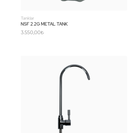
Tanklar
NSF 2.2G METAL TANK
3.550,00
₺