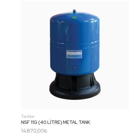
Tanklar
NSF 11G (40 LİTRE) METAL TANK
14.870,00
₺