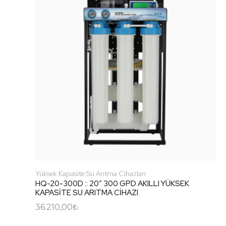
Yüksek Kapasite Su Arıtma Cihazları
HQ-20-300D :: 20″ 300 GPD AKILLI YÜKSEK
KAPASİTE SU ARITMA CİHAZI
36.210,00
₺