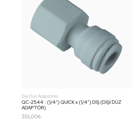
Dişi Düz Adaptörler
QC-2544 :: (1/4″) QUICK x (1/4″) DİŞ (DİŞİ DÜZ
ADAPTÖR)
355,00
₺