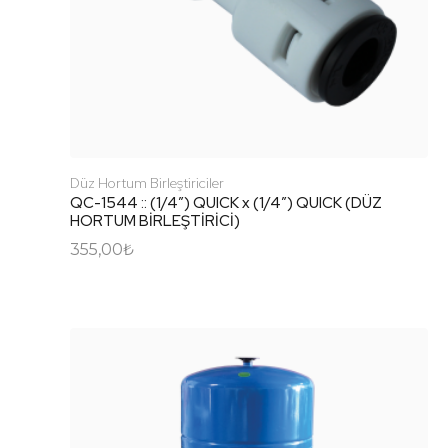
Düz Hortum Birleştiriciler
QC-1544 :: (1/4″) QUICK x (1/4″) QUICK (DÜZ
HORTUM BİRLEŞTİRİCİ)
355,00
₺