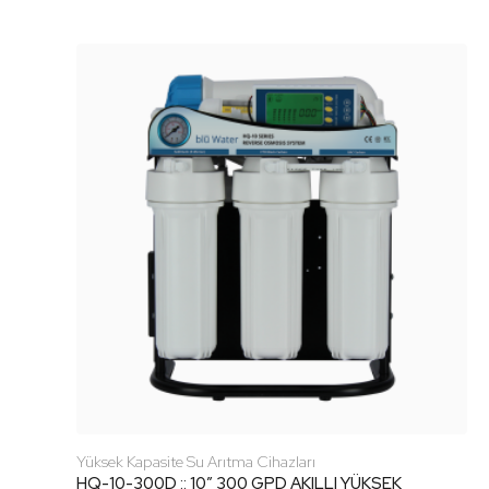
Yüksek Kapasite Su Arıtma Cihazları
HQ-10-300D :: 10″ 300 GPD AKILLI YÜKSEK