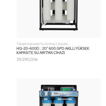
Yüksek Kapasite Su Arıtma Cihazları
HQ-20-600D :: 20″ 600 GPD AKILLI YÜKSEK
KAPASİTE SU ARITMA CİHAZI
39.290,00
₺