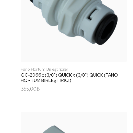
Pano Hortum Birleştiriciler
QC-2066 :: (3/8″) QUICK x (3/8″) QUICK (PANO
HORTUM BİRLEŞTİRİCİ)
355,00
₺