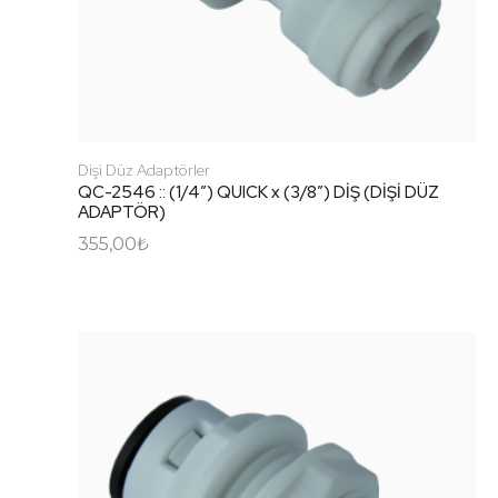
Dişi Düz Adaptörler
QC-2546 :: (1/4″) QUICK x (3/8″) DİŞ (DİŞİ DÜZ
ADAPTÖR)
355,00
₺