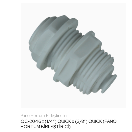
Pano Hortum Birleştiriciler
QC-2046 :: (1/4″) QUICK x (3/8″) QUICK (PANO
HORTUM BİRLEŞTİRİCİ)