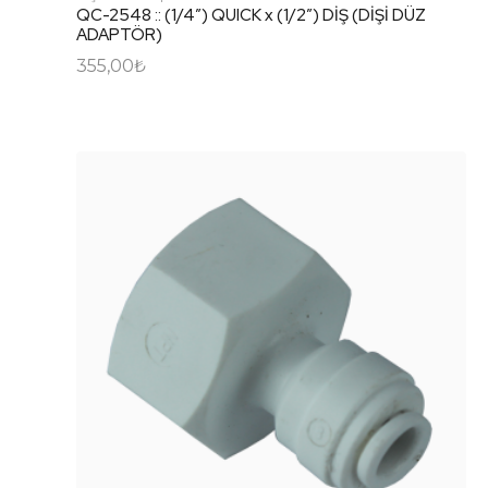
QC-2548 :: (1/4″) QUICK x (1/2″) DİŞ (DİŞİ DÜZ
ADAPTÖR)
355,00
₺