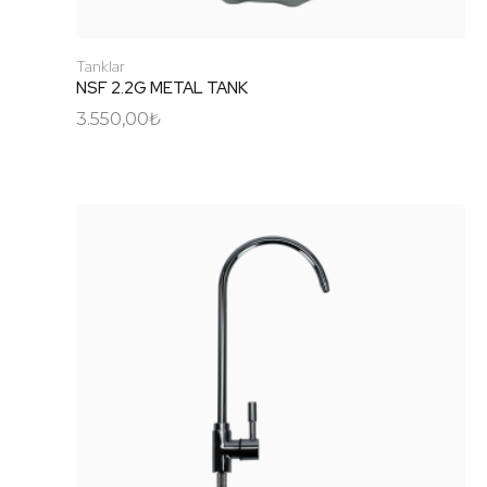
Tanklar
NSF 2.2G METAL TANK
3.550,00
₺