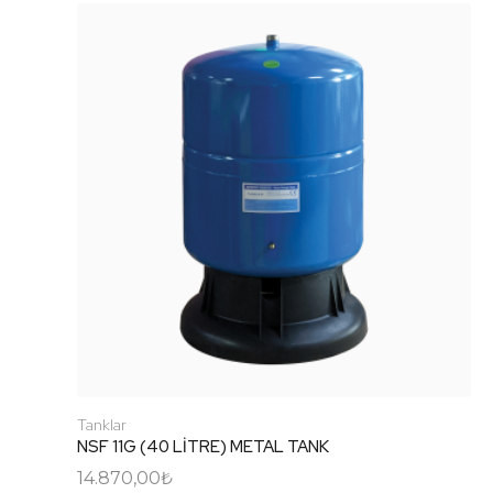
Tanklar
NSF 11G (40 LİTRE) METAL TANK
14.870,00
₺