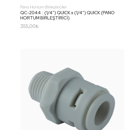
Pano Hortum Birleştiriciler
QC-2044 :: (1/4″) QUICK x (1/4″) QUICK (PANO
HORTUM BİRLEŞTİRİCİ)
355,00
₺