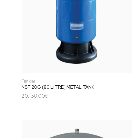
Tanklar
NSF 20G (80 LİTRE) METAL TANK
20.130,00
₺