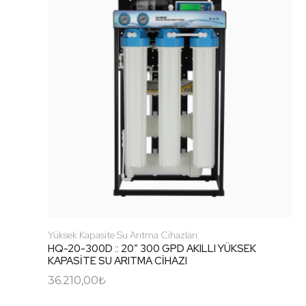
Yüksek Kapasite Su Arıtma Cihazları
HQ-20-300D :: 20″ 300 GPD AKILLI YÜKSEK
KAPASİTE SU ARITMA CİHAZI
36.210,00
₺