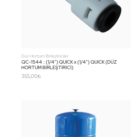
Düz Hortum Birleştiriciler
QC-1544 :: (1/4″) QUICK x (1/4″) QUICK (DÜZ
HORTUM BİRLEŞTİRİCİ)
355,00
₺