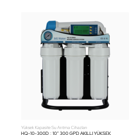
Yüksek Kapasite Su Arıtma Cihazları
HQ-10-300D :: 10″ 300 GPD AKILLI YÜKSEK