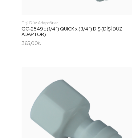
Dişi Düz Adaptörler
QC-2549 :: (1/4″) QUICK x (3/4″) DİŞ (DİŞİ DÜZ
ADAPTÖR)
365,00
₺