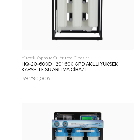
Yüksek Kapasite Su Arıtma Cihazları
HQ-20-600D :: 20″ 600 GPD AKILLI YÜKSEK
KAPASİTE SU ARITMA CİHAZI
39.290,00
₺