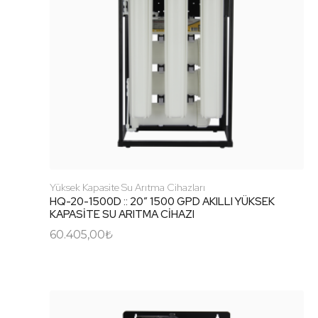
Yüksek Kapasite Su Arıtma Cihazları
HQ-20-1500D :: 20″ 1500 GPD AKILLI YÜKSEK
KAPASİTE SU ARITMA CİHAZI
60.405,00
₺