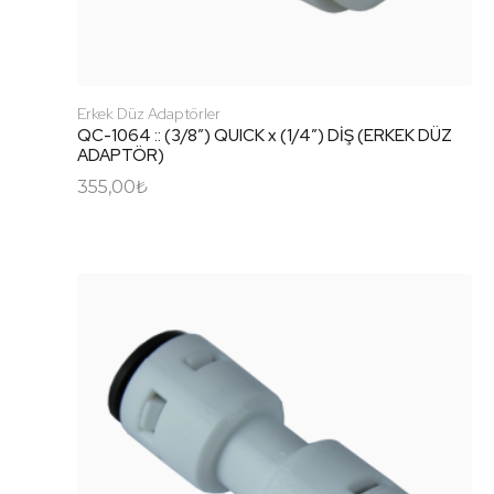
Erkek Düz Adaptörler
QC-1064 :: (3/8″) QUICK x (1/4″) DİŞ (ERKEK DÜZ
ADAPTÖR)
355,00
₺