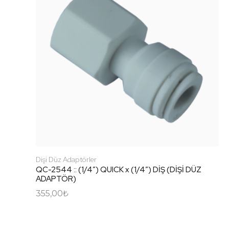
Dişi Düz Adaptörler
QC-2544 :: (1/4″) QUICK x (1/4″) DİŞ (DİŞİ DÜZ
ADAPTÖR)
355,00
₺