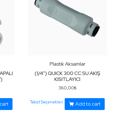
Plastik Aksamlar
APALI
(1/4″) QUICK 300 CC SU AKIŞ
)
KISITLAYICI
360,00
₺
Taksit Seçenekleri
cart
Add to cart