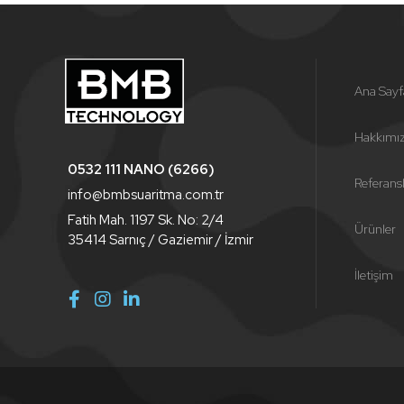
Ana Sayf
Hakkımı
0532 111 NANO (6266)
Referans
info@bmbsuaritma.com.tr
Fatih Mah. 1197 Sk. No: 2/4
Ürünler
35414 Sarnıç / Gaziemir / İzmir
İletişim