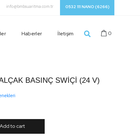
info@bmbsuaritma.com.tr
0532 111 NANO (6266)
0
ler
Haberler
İletişim
 ALÇAK BASINÇ SWİÇİ (24 V)
enekleri
Add to cart