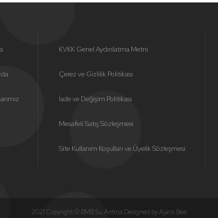
a
KVKK Genel Aydınlatma Metni
zda
Çerez ve Gizlilik Politikası
larımız
İade ve Değişim Politikası
Mesafeli Satış Sözleşmesi
Site Kullanım Koşulları ve Üyelik Sözleşmesi
2021 Copyright © BMB Su Arıtma Designed by
Ajans Bee