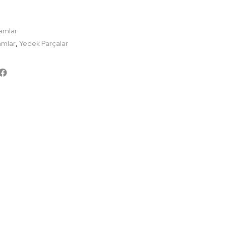
samlar
,
samlar
Yedek Parçalar