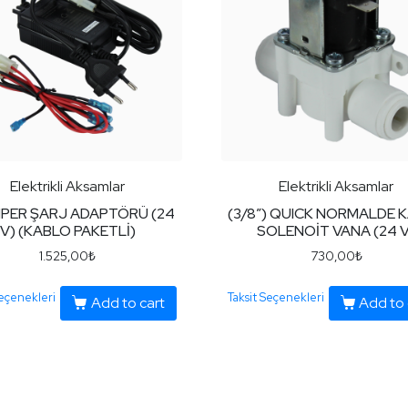
Elektrikli Aksamlar
Elektrikli Aksamlar
AMPER ŞARJ ADAPTÖRÜ (24
(3/8”) QUICK NORMALDE K
V) (KABLO PAKETLİ)
SOLENOİT VANA (24 V
1.525,00
₺
730,00
₺
Seçenekleri
Taksit Seçenekleri
Add to cart
Add to 