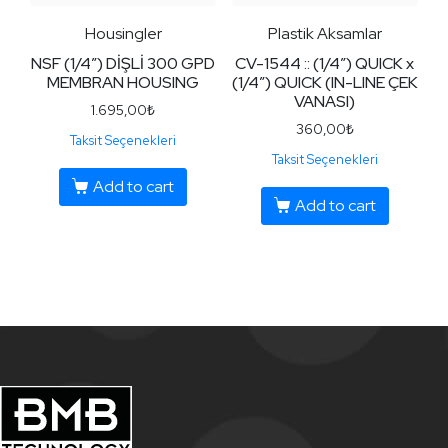
Housingler
Plastik Aksamlar
NSF (1/4″) DİŞLİ 300 GPD
CV-1544 :: (1/4″) QUICK x
MEMBRAN HOUSING
(1/4″) QUICK (IN-LINE ÇEK
VANASI)
1.695,00
₺
360,00
₺
Taksit Seçenekleri
Taksit Seçenekleri
Add to cart
Add to cart