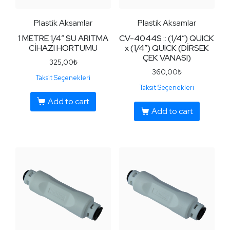
Plastik Aksamlar
Plastik Aksamlar
1 METRE 1/4″ SU ARITMA
CV-4044S :: (1/4″) QUICK
CİHAZI HORTUMU
x (1/4″) QUICK (DİRSEK
ÇEK VANASI)
325,00
₺
360,00
₺
Taksit Seçenekleri
Taksit Seçenekleri
Add to cart
Add to cart