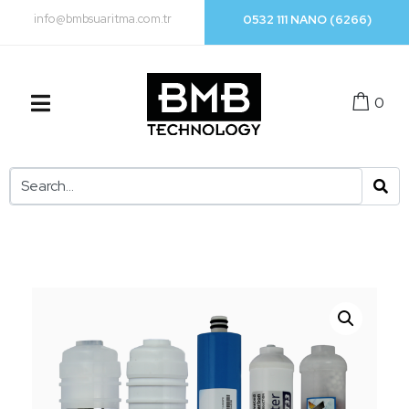
info@bmbsuaritma.com.tr
0532 111 NANO (6266)
0