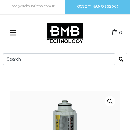
info@bmbsuaritma.com.tr
0532 111 NANO (6266)
0