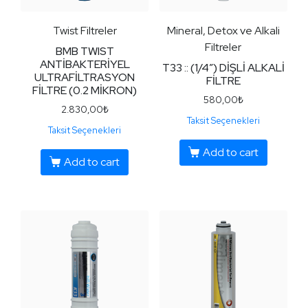
Twist Filtreler
Mineral, Detox ve Alkali
Filtreler
BMB TWIST
ANTİBAKTERİYEL
T33 :: (1/4″) DİŞLİ ALKALİ
ULTRAFİLTRASYON
FİLTRE
FİLTRE (0.2 MİKRON)
580,00
₺
2.830,00
₺
Taksit Seçenekleri
Taksit Seçenekleri
Add to cart
Add to cart