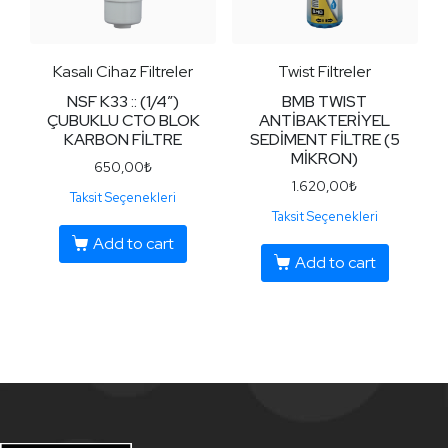
Kasalı Cihaz Filtreler
Twist Filtreler
NSF K33 :: (1/4″)
BMB TWIST
ÇUBUKLU CTO BLOK
ANTİBAKTERİYEL
KARBON FİLTRE
SEDİMENT FİLTRE (5
MİKRON)
650,00
₺
1.620,00
₺
Taksit Seçenekleri
Taksit Seçenekleri
Add to cart
Add to cart