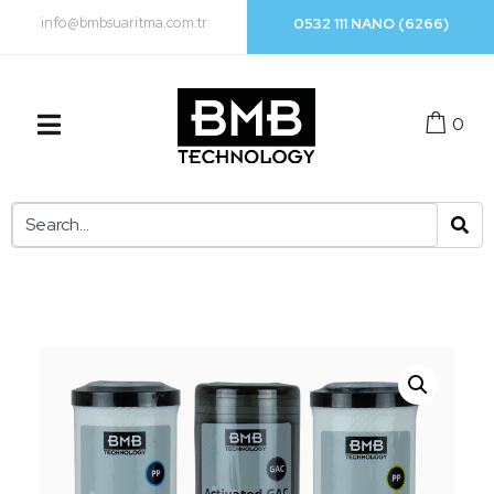
info@bmbsuaritma.com.tr
0532 111 NANO (6266)
0