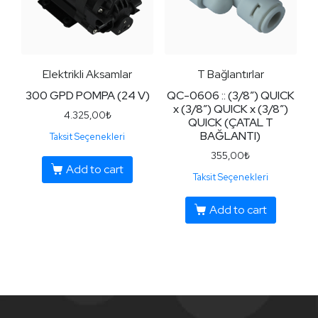
Elektrikli Aksamlar
T Bağlantırlar
300 GPD POMPA (24 V)
QC-0606 :: (3/8″) QUICK
x (3/8″) QUICK x (3/8″)
4.325,00
₺
QUICK (ÇATAL T
BAĞLANTI)
Taksit Seçenekleri
355,00
₺
Add to cart
Taksit Seçenekleri
Add to cart