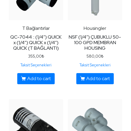
T Bağlantırlar
Housingler
QC-7044 :: (1/4″) QUICK
NSF (1/4″) ÇUBUKLU 50-
x (1/4″) QUICK x (1/4″)
100 GPD MEMBRAN
QUICK (T BAĞLANTI)
HOUSING
355,00
₺
580,00
₺
Taksit Seçenekleri
Taksit Seçenekleri
Add to cart
Add to cart