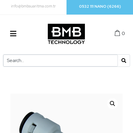
info@bmbsuaritma.com.tr
0532 111 NANO (6266)
0