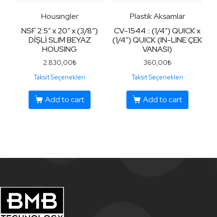
Housingler
Plastik Aksamlar
NSF 2.5″ x 20″ x (3/8″)
CV-1544 :: (1/4″) QUICK x
DİŞLİ SLIM BEYAZ
(1/4″) QUICK (IN-LINE ÇEK
HOUSING
VANASI)
2.830,00
₺
360,00
₺
Taksit Seçenekleri
Taksit Seçenekleri
Add to cart
Add to cart