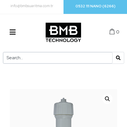
info@bmbsuaritma.com.tr
0532 111 NANO (6266)
0