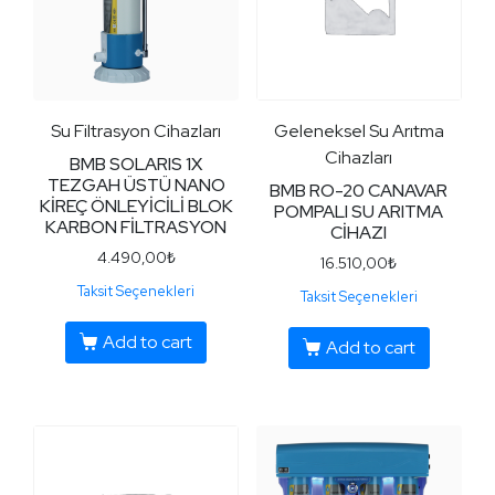
Su Filtrasyon Cihazları
Geleneksel Su Arıtma
Cihazları
BMB SOLARIS 1X
TEZGAH ÜSTÜ NANO
BMB RO-20 CANAVAR
KİREÇ ÖNLEYİCİLİ BLOK
POMPALI SU ARITMA
KARBON FİLTRASYON
CİHAZI
4.490,00
₺
16.510,00
₺
Taksit Seçenekleri
Taksit Seçenekleri
Add to cart
Add to cart