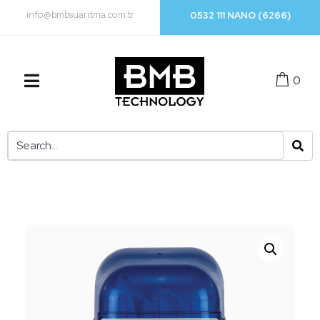
info@bmbsuaritma.com.tr
0532 111 NANO (6266)
0