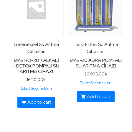
Geleneksel Su Arıtma
Twist Filtreli Su Arıtma
Cihazları
Cihazları
BMB RO-20 +ALKALİ
BMB-20 ADRA POMPALI
+DETOX POMPALI SU
SU ARITMA CİHAZI
ARITMA CİHAZI
26.995,00
₺
16.110,00
₺
Taksit Seçenekleri
Taksit Seçenekleri
Add to cart
Add to cart