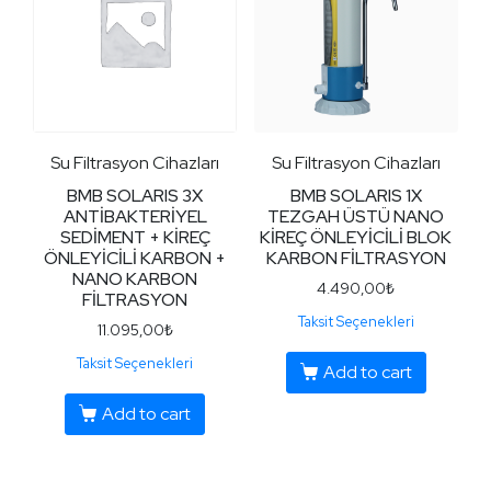
Su Filtrasyon Cihazları
Su Filtrasyon Cihazları
BMB SOLARIS 3X
BMB SOLARIS 1X
ANTİBAKTERİYEL
TEZGAH ÜSTÜ NANO
SEDİMENT + KİREÇ
KİREÇ ÖNLEYİCİLİ BLOK
ÖNLEYİCİLİ KARBON +
KARBON FİLTRASYON
NANO KARBON
4.490,00
₺
FİLTRASYON
Taksit Seçenekleri
11.095,00
₺
Taksit Seçenekleri
Add to cart
Add to cart