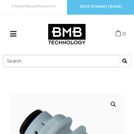
info@bmbsuaritma.com.tr
0532 111 NANO (6266)
0