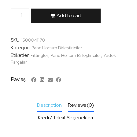
Add to cart
SKU:
1500041170
Kategori:
Pano Hortum Birleştiriciler
Etiketler:
,
,
Fittingler
Pano Hortum Birleştiriciler
Yedek
Parçalar
Paylaş:
Description
Reviews (0)
Kredi / Taksit Seçenekleri