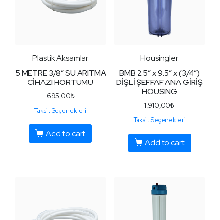
Plastik Aksamlar
Housingler
5 METRE 3/8″ SU ARITMA
BMB 2.5″ x 9.5″ x (3/4″)
CİHAZI HORTUMU
DİŞLİ ŞEFFAF ANA GİRİŞ
HOUSING
695,00
₺
1.910,00
₺
Taksit Seçenekleri
Taksit Seçenekleri
Add to cart
Add to cart