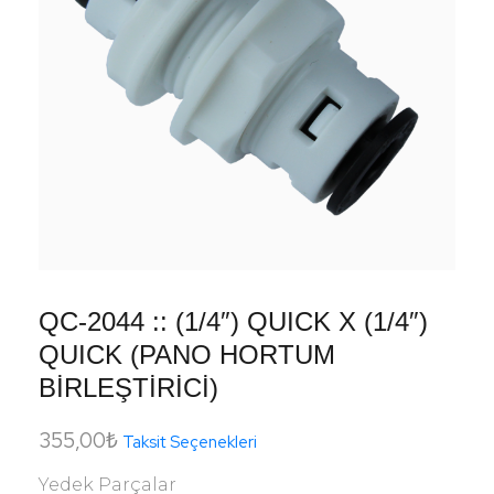
QC-2044 :: (1/4″) QUICK X (1/4″)
QUICK (PANO HORTUM
BİRLEŞTİRİCİ)
355,00
₺
Taksit Seçenekleri
Yedek Parçalar