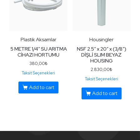
Plastik Aksamlar
Housingler
5 METRE 1/4″ SU ARITMA
NSF 2.5″ x 20″ x (3/8″)
CİHAZI HORTUMU
DİŞLİ SLIM BEYAZ
HOUSING
380,00
₺
2.830,00
₺
Taksit Seçenekleri
Taksit Seçenekleri
Add to cart
Add to cart