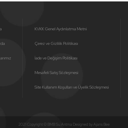
a
KVKK Genel Aydınlatma Metni
zda
Çerez ve Gizlilik Politikası
larımız
İade ve Değişim Politikası
Mesafeli Satış Sözleşmesi
Site Kullanım Koşulları ve Üyelik Sözleşmesi
2021 Copyright © BMB Su Arıtma Designed by
Ajans Bee