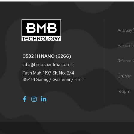
Ana Sayf
Hakkımı
0532 111 NANO (6266)
Referans
info@bmbsuaritma.com.tr
Fatih Mah. 1197 Sk. No: 2/4
Ürünler
35414 Sarnıç / Gaziemir / İzmir
İletişim