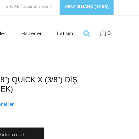
info@bmbsuaritma.com.tr
0532 111 NANO (6266)
0
ler
Haberler
İletişim
/8″) QUICK X (3/8″) DİŞ
SEK)
enekleri
Add to cart