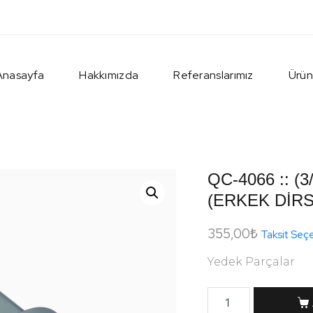
Anasayfa
Hakkımızda
Referanslarımız
Ürün
QC-4066 :: (3
(ERKEK DİR
355,00
₺
Taksit Seç
Yedek Parçalar