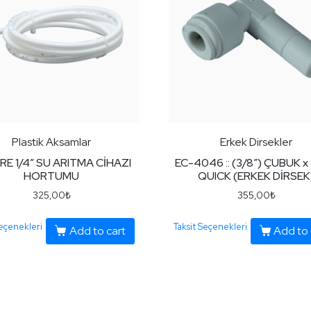
Plastik Aksamlar
Erkek Dirsekler
RE 1/4″ SU ARITMA CİHAZI
EC-4046 :: (3/8″) ÇUBUK x 
HORTUMU
QUICK (ERKEK DİRSEK
325,00
₺
355,00
₺
Seçenekleri
Taksit Seçenekleri
Add to cart
Add to 