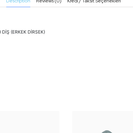
Description
Reviews (0)
Kredi / Taksit Seçenekleri
″) DİŞ (ERKEK DİRSEK)