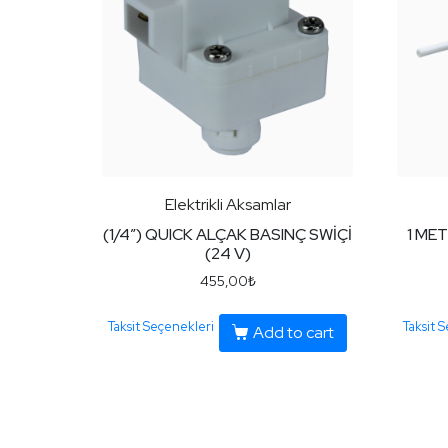
Elektrikli Aksamlar
(1/4″) QUICK ALÇAK BASINÇ SWİÇİ
1 MET
(24 V)
455,00
₺
Taksit Seçenekleri
Taksit 
Add to cart