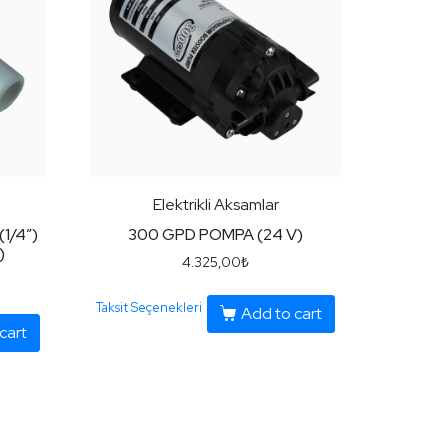
Elektrikli Aksamlar
(1/4″)
300 GPD POMPA (24 V)
)
4.325,00
₺
Taksit Seçenekleri
Add to cart
cart