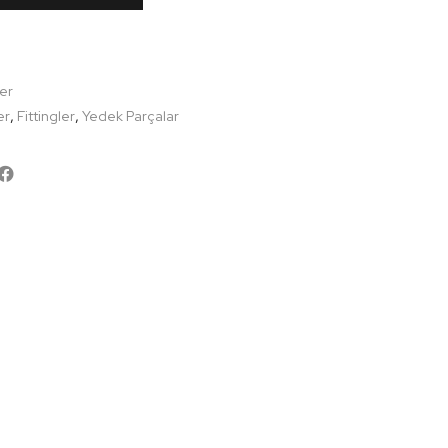
ler
,
,
er
Fittingler
Yedek Parçalar