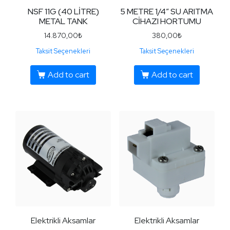
NSF 11G (40 LİTRE)
5 METRE 1/4″ SU ARITMA
METAL TANK
CİHAZI HORTUMU
14.870,00
₺
380,00
₺
Taksit Seçenekleri
Taksit Seçenekleri
Add to cart
Add to cart
Elektrikli Aksamlar
Elektrikli Aksamlar