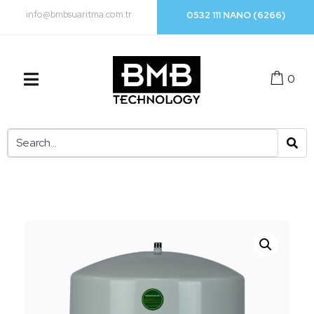
info@bmbsuaritma.com.tr
0532 111 NANO (6266)
0