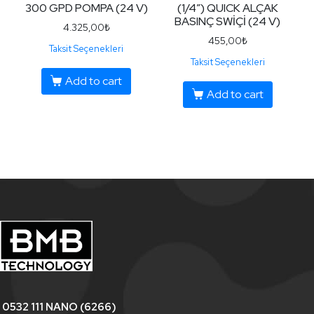
300 GPD POMPA (24 V)
(1/4″) QUICK ALÇAK
BASINÇ SWİÇİ (24 V)
4.325,00
₺
455,00
₺
Taksit Seçenekleri
Taksit Seçenekleri
Add to cart
Add to cart
0532 111 NANO (6266)